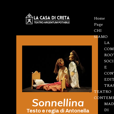
Home
Page
CHI
SIAMO
LA
COM
ROO
SOC
E
CON
EDI
TRA
TEATRO
CONTEM
Sonnellina
MAD
DI
Testo e regia di Antonella