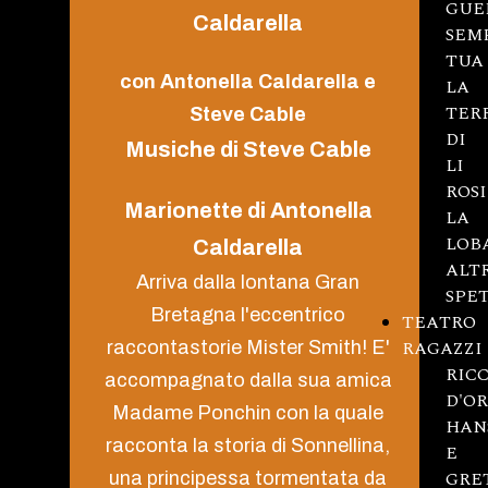
GUE
Caldarella
SEM
TUA
con Antonella Caldarella e
LA
TER
Steve Cable
DI
Musiche di Steve Cable
LI
ROSI
Marionette di Antonella
LA
LOB
Caldarella
ALT
Arriva dalla lontana Gran
SPE
Bretagna l'eccentrico
TEATRO
RAGAZZI
raccontastorie Mister Smith! E'
RICC
accompagnato dalla sua amica
D'O
Madame Ponchin con la quale
HAN
racconta la storia di Sonnellina,
E
GRE
una principessa tormentata da