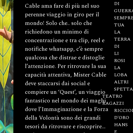
DI
Cable ama fare di più nel suo
GUERR
perenne viaggio in giro per il
SEMPR
mondo! Solo che.. solo che
TUA
richiedono un minimo di
LA
TERRA
concentrazione e tra clip, reel e
DI
notifiche whatsapp, c’è sempre
LI
qualcosa che distrae e distoglie
ROSI
l’attenzione. Per ritrovare la sua
LA
capacità attentiva, Mister Cable
LOBA
ALTRI
deve staccarsi dai social e
SPETTA
compiere un ‘Quest’, un viaggio
TEATRO
fantastico nel mondo dei maghi
RAGAZZI
dove l’Immaginazione e la Forza
RICCIO
della Volontà sono dei grandi
D'ORO
HANS
tesori da ritrovare e riscoprire…
E