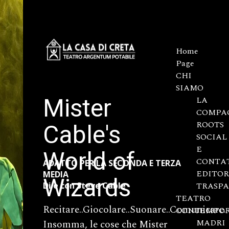
Home
Page
CHI
SIAMO
Mister
LA
COMPA
ROOTS
Cable's
SOCIAL
E
World of
CONTA
ADATTO PER LA SECONDA E TERZA
EDITOR
MEDIA
Wizards
Di e con Steve Cable
TRASP
TEATRO
Recitare..Giocolare..Suonare..Comunicare.
CONTEMPO
MADRI
Insomma, le cose che Mister