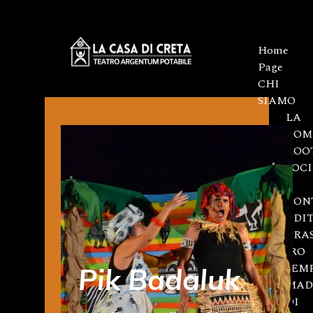
Home
Page
CHI
SIAMO
LA
COM
ROO
SOC
E
CON
EDI
TRA
TEATRO
CONTEM
Pik Badaluk
MAD
DI