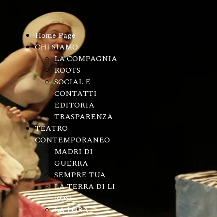
Home Page
CHI SIAMO
LA COMPAGNIA
ROOTS
SOCIAL E
CONTATTI
EDITORIA
TRASPARENZA
TEATRO
CONTEMPORANEO
MADRI DI
GUERRA
SEMPRE TUA
LA TERRA DI LI
ROSI
LA LOBA