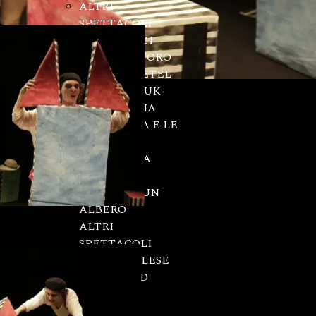
ALTRI
SPETTACOLI
TEATRO RAGAZZI
RICCIOLI D'ORO
HANS E GRETEL
PIK BADALUK
SONNELLINA
GELSOMINA E LE
FATE
GRANDE MA
ECCOMI!
STORIA DI UN
ALBERO
ALTRI
SPETTACOLI
TEATRO IN INGLESE
LITTLE RED
HELLO!
FUNTIME!