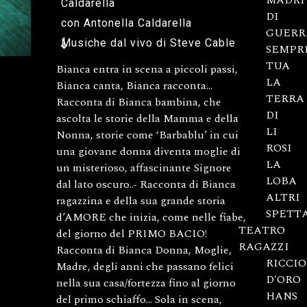
MADRI
Caldarella
DI
con Antonella Caldarella
GUERR
Musiche dal vivo di Steve Cable
SEMPR
TUA
Bianca entra in scena a piccoli passi,
LA
Bianca canta, Bianca racconta...
TERRA
Racconta di Bianca bambina, che
DI
ascolta le storie della Mamma e della
LI
Nonna, storie come ‘Barbablu’ in cui
ROSI
una giovane donna diventa moglie di
LA
un misterioso, affascinante Signore
LOBA
dal lato oscuro..- Racconta di Bianca
ALTRI
ragazzina e della sua grande storia
SPETT
d’AMORE che inizia, come nelle fiabe,
TEATRO
del giorno del PRIMO BACIO!
RAGAZZI
Racconta di Bianca Donna, Moglie,
RICCIO
Madre, degli anni che passano felici
D'ORO
nella sua casa/fortezza fino al giorno
HANS
del primo schiaffo… Sola in scena,