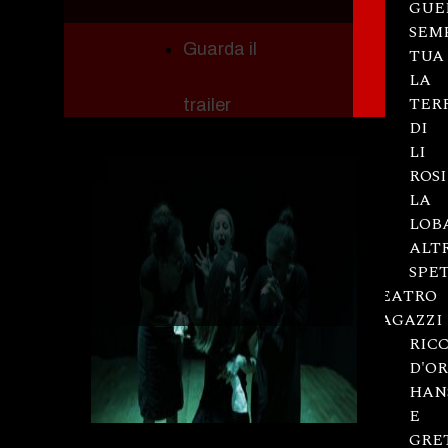
GUE
SEM
Guarda il
TUA
LA
TER
trailer
DI
LI
ROSI
LA
LOB
ALT
SPE
TEATRO
RAGAZZI
RICC
D'O
HAN
E
GRE