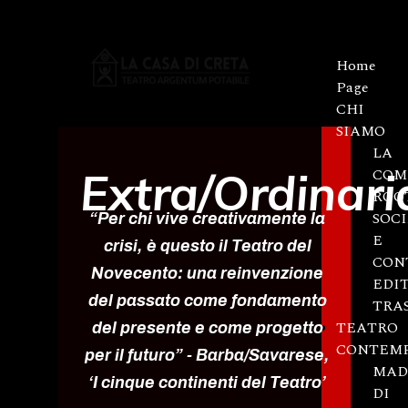
Home
Page
CHI
SIAMO
LA
Extra/Ordinari
COM
ROO
SOC
“Per chi vive creativamente la
E
crisi, è questo il Teatro del
CON
Novecento: una reinvenzione
EDI
del passato come fondamento
TRA
TEATRO
del presente e come progetto
CONTEM
per il futuro”
- Barba/Savarese,
MAD
‘I cinque continenti del Teatro’
DI